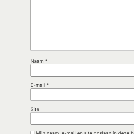
Naam
*
E-mail
*
Site
Mijn naam, e-mail en site opslaan in deze 