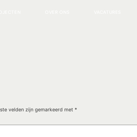
OJECTEN
OVER ONS
VACATURES
iste velden zijn gemarkeerd met
*