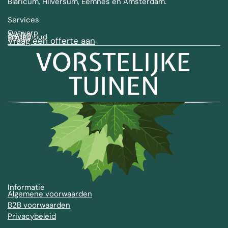
Blaricum, Hilversum, Eemnes en Amsterdam.
Services
Ontwerp
Aanleg
Onderhoud
Advies
Vraag een offerte aan
Informatie
Algemene voorwaarden
B2B voorwaarden
Privacybeleid