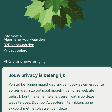
Informatie
Algemene voorwaarden
B2B voorwaarden
Privacybeleid
VHG Branchevereniging
Contact
Franse Kampweg 36-38
Jouw privacy is belangrijk
1406 NW Bussum
Vorstelijke Tuinen maakt gebruik van cookies om ervoor te
(035) 524 3309
info@vorstelijketuinen.nl
zorgen dat jij zo optimaal mogelijk van onze website
gebruik kunt maken en te analyseren wat jij op deze
website doet. Door op 'Accepteren' te klikken, ga je
akkoord met het plaatsen van deze