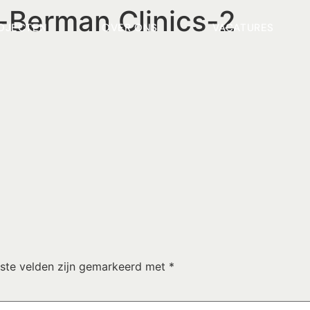
n-Berman Clinics-2
OJECTEN
OVER ONS
VACATURES
iste velden zijn gemarkeerd met
*