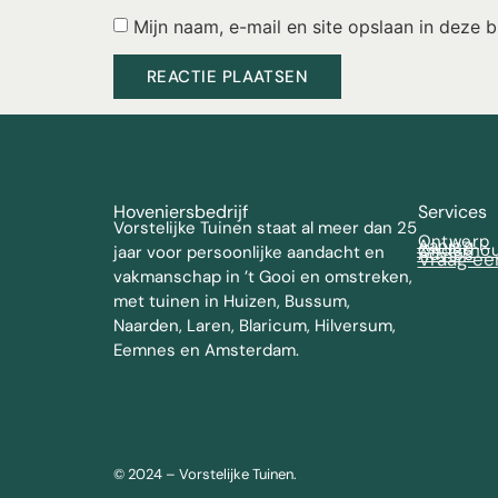
Mijn naam, e-mail en site opslaan in deze 
Hoveniersbedrijf
Services
Vorstelijke Tuinen staat al meer dan 25
Ontwerp
Aanleg
Onderho
jaar voor persoonlijke aandacht en
Advies
Vraag ee
vakmanschap in ’t Gooi en omstreken,
met tuinen in Huizen, Bussum,
Naarden, Laren, Blaricum, Hilversum,
Eemnes en Amsterdam.
© 2024 – Vorstelijke Tuinen.