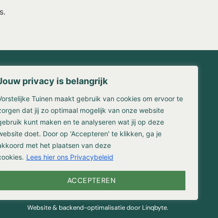
s.
Jouw privacy is belangrijk
Contact
Vorstelijke Tuinen maakt gebruik van cookies om ervoor te
waarden
Franse Kampweg 36-38
en
1406 NW Bussum
zorgen dat jij zo optimaal mogelijk van onze website
gebruik kunt maken en te analyseren wat jij op deze
(035) 524 3309
website doet. Door op 'Accepteren' te klikken, ga je
info@vorstelijketuinen.nl
reniging
akkoord met het plaatsen van deze
cookies.
Lees hier ons Privacybeleid
ACCEPTEREN
Website & backend-optimalisatie door Linqbyte.