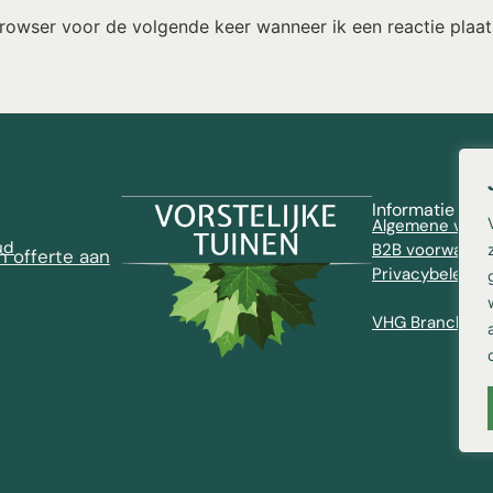
browser voor de volgende keer wanneer ik een reactie plaat
Informatie
Algemene voor
ud
B2B voorwaard
n offerte aan
Privacybeleid
VHG Brancheve