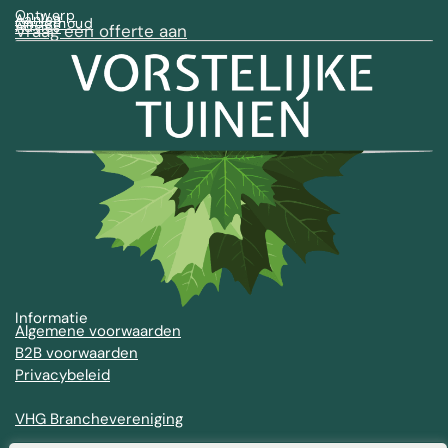
Ontwerp
Aanleg
Onderhoud
Advies
Vraag een offerte aan
Informatie
Algemene voorwaarden
B2B voorwaarden
Privacybeleid
VHG Branchevereniging