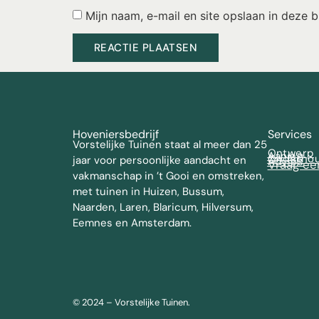
Mijn naam, e-mail en site opslaan in deze 
Hoveniersbedrijf
Services
Vorstelijke Tuinen staat al meer dan 25
Ontwerp
Aanleg
Onderho
jaar voor persoonlijke aandacht en
Advies
Vraag ee
vakmanschap in ’t Gooi en omstreken,
met tuinen in Huizen, Bussum,
Naarden, Laren, Blaricum, Hilversum,
Eemnes en Amsterdam.
© 2024 – Vorstelijke Tuinen.