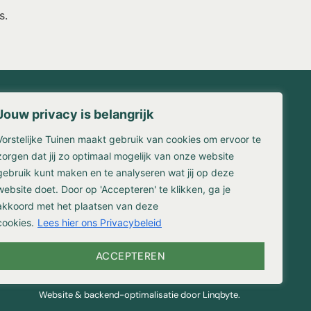
s.
Jouw privacy is belangrijk
Contact
Vorstelijke Tuinen maakt gebruik van cookies om ervoor te
waarden
Franse Kampweg 36-38
en
1406 NW Bussum
zorgen dat jij zo optimaal mogelijk van onze website
gebruik kunt maken en te analyseren wat jij op deze
(035) 524 3309
website doet. Door op 'Accepteren' te klikken, ga je
info@vorstelijketuinen.nl
reniging
akkoord met het plaatsen van deze
cookies.
Lees hier ons Privacybeleid
ACCEPTEREN
Website & backend-optimalisatie door Linqbyte.