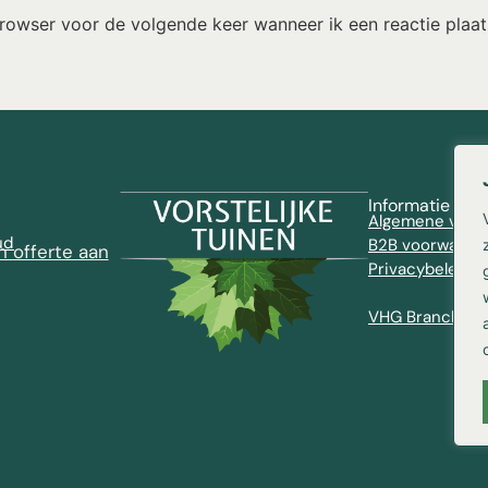
browser voor de volgende keer wanneer ik een reactie plaat
Informatie
Algemene voor
ud
B2B voorwaard
n offerte aan
Privacybeleid
VHG Brancheve