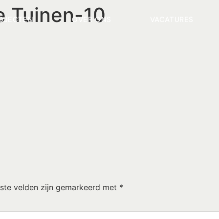
ke Tuinen-10
OJECTEN
OVER ONS
VACATURES
iste velden zijn gemarkeerd met
*