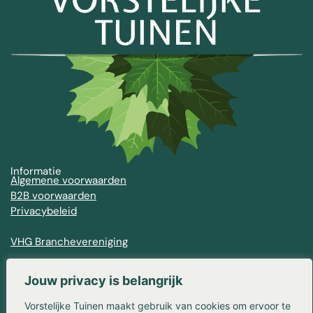
Informatie
Algemene voorwaarden
B2B voorwaarden
Privacybeleid
VHG Branchevereniging
Contact
Franse Kampweg 36-38
Jouw privacy is belangrijk
1406 NW Bussum
Vorstelijke Tuinen maakt gebruik van cookies om ervoor te