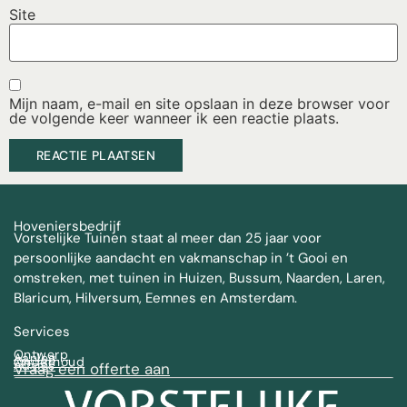
Site
Mijn naam, e-mail en site opslaan in deze browser voor
de volgende keer wanneer ik een reactie plaats.
Hoveniersbedrijf
Vorstelijke Tuinen staat al meer dan 25 jaar voor
persoonlijke aandacht en vakmanschap in ’t Gooi en
omstreken, met tuinen in Huizen, Bussum, Naarden, Laren,
Blaricum, Hilversum, Eemnes en Amsterdam.
Services
Ontwerp
Aanleg
Onderhoud
Advies
Vraag een offerte aan