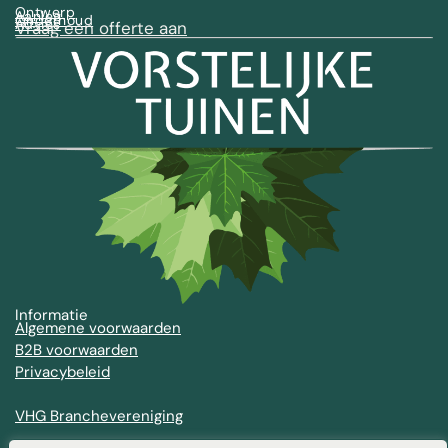
Ontwerp
Aanleg
Onderhoud
Advies
Vraag een offerte aan
Informatie
Algemene voorwaarden
B2B voorwaarden
Privacybeleid
VHG Branchevereniging