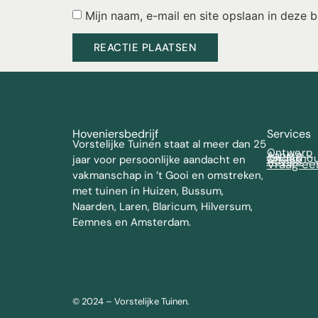
Mijn naam, e-mail en site opslaan in deze 
Hoveniersbedrijf
Services
Vorstelijke Tuinen staat al meer dan 25
Ontwerp
Aanleg
Onderho
jaar voor persoonlijke aandacht en
Advies
Vraag ee
vakmanschap in ’t Gooi en omstreken,
met tuinen in Huizen, Bussum,
Naarden, Laren, Blaricum, Hilversum,
Eemnes en Amsterdam.
© 2024 – Vorstelijke Tuinen.