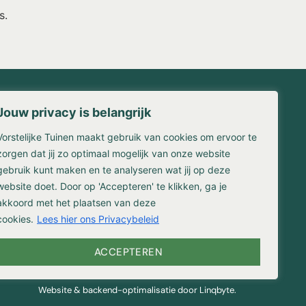
s.
Jouw privacy is belangrijk
Contact
Vorstelijke Tuinen maakt gebruik van cookies om ervoor te
waarden
Franse Kampweg 36-38
en
1406 NW Bussum
zorgen dat jij zo optimaal mogelijk van onze website
gebruik kunt maken en te analyseren wat jij op deze
(035) 524 3309
website doet. Door op 'Accepteren' te klikken, ga je
info@vorstelijketuinen.nl
reniging
akkoord met het plaatsen van deze
cookies.
Lees hier ons Privacybeleid
ACCEPTEREN
Website & backend-optimalisatie door Linqbyte.