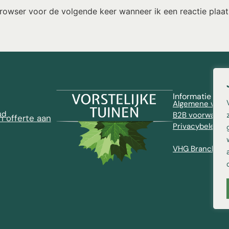
browser voor de volgende keer wanneer ik een reactie plaat
Informatie
Algemene voor
ud
B2B voorwaard
n offerte aan
Privacybeleid
VHG Brancheve