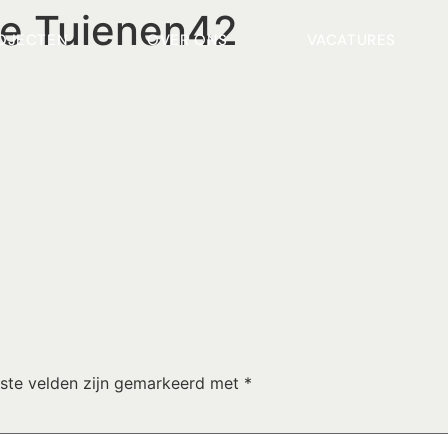
ke Tuienen42
OJECTEN
OVER ONS
VACATURES
iste velden zijn gemarkeerd met
*