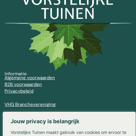
Informatie
Algemene voorwaarden
B2B voorwaarden
Privacybeleid
VHG Branchevereniging
Contact
Franse Kampweg 36-38
Jouw privacy is belangrijk
1406 NW Bussum
Vorstelijke Tuinen maakt gebruik van cookies om ervoor te