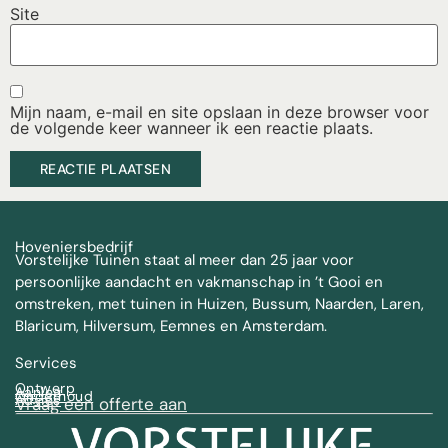
Site
Mijn naam, e-mail en site opslaan in deze browser voor
de volgende keer wanneer ik een reactie plaats.
Hoveniersbedrijf
Vorstelijke Tuinen staat al meer dan 25 jaar voor
persoonlijke aandacht en vakmanschap in ’t Gooi en
omstreken, met tuinen in Huizen, Bussum, Naarden, Laren,
Blaricum, Hilversum, Eemnes en Amsterdam.
Services
Ontwerp
Aanleg
Onderhoud
Advies
Vraag een offerte aan