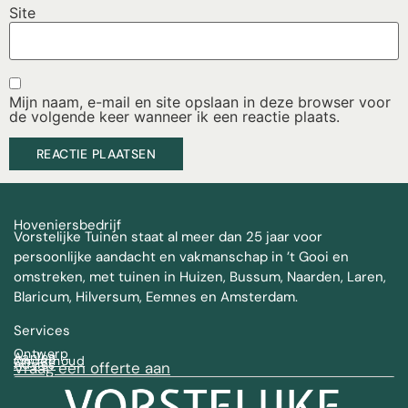
Site
Mijn naam, e-mail en site opslaan in deze browser voor
de volgende keer wanneer ik een reactie plaats.
Hoveniersbedrijf
Vorstelijke Tuinen staat al meer dan 25 jaar voor
persoonlijke aandacht en vakmanschap in ’t Gooi en
omstreken, met tuinen in Huizen, Bussum, Naarden, Laren,
Blaricum, Hilversum, Eemnes en Amsterdam.
Services
Ontwerp
Aanleg
Onderhoud
Advies
Vraag een offerte aan