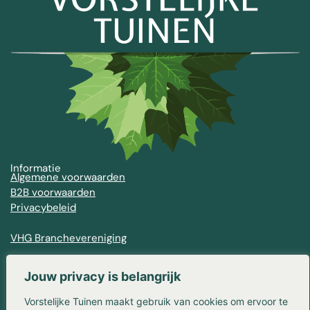
Informatie
Algemene voorwaarden
B2B voorwaarden
Privacybeleid
VHG Branchevereniging
Contact
Franse Kampweg 36-38
Jouw privacy is belangrijk
1406 NW Bussum
Vorstelijke Tuinen maakt gebruik van cookies om ervoor te