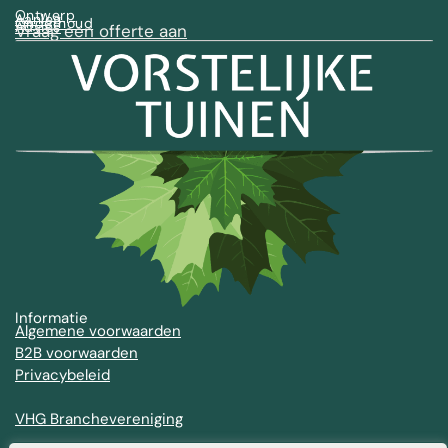
Ontwerp
Aanleg
Onderhoud
Advies
Vraag een offerte aan
Informatie
Algemene voorwaarden
B2B voorwaarden
Privacybeleid
VHG Branchevereniging