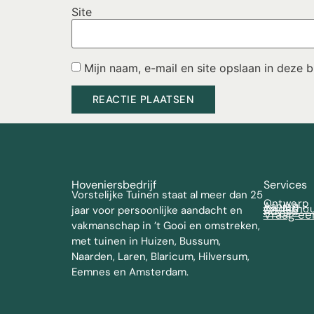
Site
Mijn naam, e-mail en site opslaan in deze 
Hoveniersbedrijf
Services
Vorstelijke Tuinen staat al meer dan 25
Ontwerp
Aanleg
Onderho
jaar voor persoonlijke aandacht en
Advies
Vraag ee
vakmanschap in ’t Gooi en omstreken,
met tuinen in Huizen, Bussum,
Naarden, Laren, Blaricum, Hilversum,
Eemnes en Amsterdam.