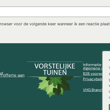
browser voor de volgende keer wanneer ik een reactie plaat
Informatie
Algemene voor
ud
B2B voorwaard
n offerte aan
Privacybeleid
VHG Brancheve