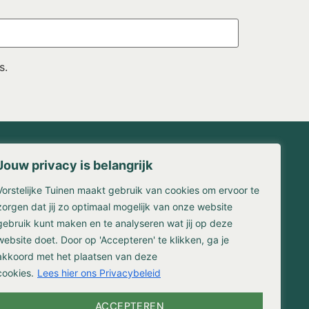
s.
Jouw privacy is belangrijk
Contact
Vorstelijke Tuinen maakt gebruik van cookies om ervoor te
waarden
Franse Kampweg 36-38
en
1406 NW Bussum
zorgen dat jij zo optimaal mogelijk van onze website
gebruik kunt maken en te analyseren wat jij op deze
(035) 524 3309
website doet. Door op 'Accepteren' te klikken, ga je
info@vorstelijketuinen.nl
reniging
akkoord met het plaatsen van deze
cookies.
Lees hier ons Privacybeleid
ACCEPTEREN