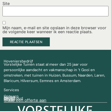
Site
Mijn naam, e-mail en site opslaan in deze browser voor
de volgende keer wanneer ik een reactie plaats.
Hoveniersbedrijf
Vorstelijke Tuinen staat al meer dan 25 jaar voor
persoonlijke aandacht en vakmanschap in ’t Gooi en
omstreken, met tuinen in Huizen, Bussum, Naarden, Laren,
Blaricum, Hilversum, Eemnes en Amsterdam.
Services
Ontwerp
Aanleg
Onderhoud
Advies
Vraag een offerte aan