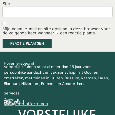
Site
Mijn naam, e-mail en site opslaan in deze browser voor
de volgende keer wanneer ik een reactie plaats.
Hoveniersbedrijf
Vorstelijke Tuinen staat al meer dan 25 jaar voor
persoonlijke aandacht en vakmanschap in ’t Gooi en
omstreken, met tuinen in Huizen, Bussum, Naarden, Laren,
Blaricum, Hilversum, Eemnes en Amsterdam.
Services
Ontwerp
Aanleg
Onderhoud
Advies
Vraag een offerte aan