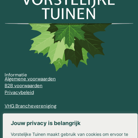
Informatie
Algemene voorwaarden
B2B voorwaarden
Privacybeleid
VHG Branchevereniging
Contact
Franse Kampweg 36-38
Jouw privacy is belangrijk
1406 NW Bussum
Vorstelijke Tuinen maakt gebruik van cookies om ervoor te