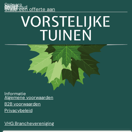
Ontwerp
Aanleg
Onderhoud
Advies
Vraag een offerte aan
Informatie
Algemene voorwaarden
B2B voorwaarden
Privacybeleid
VHG Branchevereniging