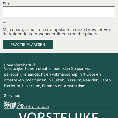
Site
Mijn naam, e-mail en site opslaan in deze browser voor
de volgende keer wanneer ik een reactie plaats.
Hoveniersbedrijf
Vorstelijke Tuinen staat al meer dan 25 jaar voor
persoonlijke aandacht en vakmanschap in ’t Gooi en
omstreken, met tuinen in Huizen, Bussum, Naarden, Laren,
Blaricum, Hilversum, Eemnes en Amsterdam.
Services
Ontwerp
Aanleg
Onderhoud
Advies
Vraag een offerte aan