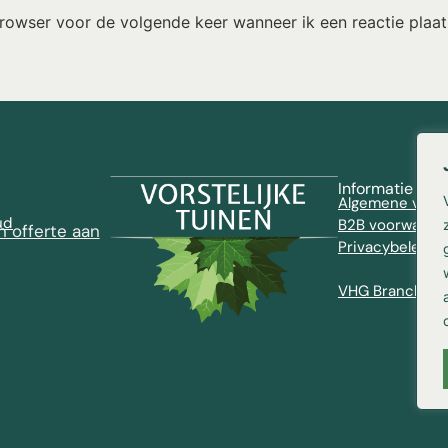
browser voor de volgende keer wanneer ik een reactie plaat
Informatie
Algemene voor
ud
B2B voorwaard
n offerte aan
Privacybeleid
VHG Brancheve