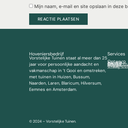
Mijn naam, e-mail en site opslaan in deze 
Hoveniersbedrijf
Services
Vorstelijke Tuinen staat al meer dan 25
Ontwerp
Aanleg
Onderho
jaar voor persoonlijke aandacht en
Advies
Vraag ee
vakmanschap in ’t Gooi en omstreken,
met tuinen in Huizen, Bussum,
Naarden, Laren, Blaricum, Hilversum,
Eemnes en Amsterdam.
© 2024 – Vorstelijke Tuinen.