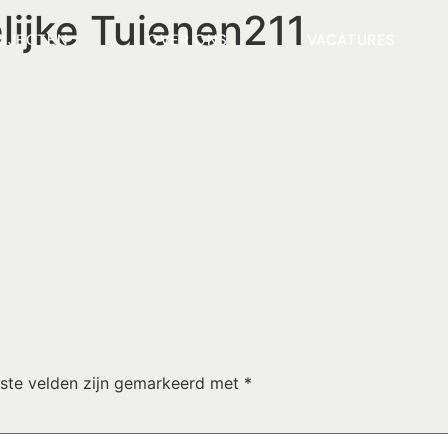
lijke Tuienen211
OJECTEN
OVER ONS
VACATURES
iste velden zijn gemarkeerd met
*