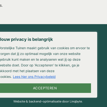
s.
Jouw privacy is belangrijk
Contact
Vorstelijke Tuinen maakt gebruik van cookies om ervoor te
waarden
Franse Kampweg 36-38
en
1406 NW Bussum
zorgen dat jij zo optimaal mogelijk van onze website
gebruik kunt maken en te analyseren wat jij op deze
(035) 524 3309
website doet. Door op 'Accepteren' te klikken, ga je
info@vorstelijketuinen.nl
reniging
akkoord met het plaatsen van deze
cookies.
Lees hier ons Privacybeleid
ACCEPTEREN
Website & backend-optimalisatie door Linqbyte.