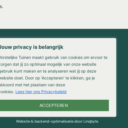
s.
Jouw privacy is belangrijk
Contact
Vorstelijke Tuinen maakt gebruik van cookies om ervoor te
waarden
Franse Kampweg 36-38
en
1406 NW Bussum
zorgen dat jij zo optimaal mogelijk van onze website
gebruik kunt maken en te analyseren wat jij op deze
(035) 524 3309
website doet. Door op 'Accepteren' te klikken, ga je
info@vorstelijketuinen.nl
reniging
akkoord met het plaatsen van deze
cookies.
Lees hier ons Privacybeleid
ACCEPTEREN
Website & backend-optimalisatie door Linqbyte.