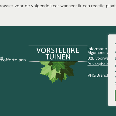
browser voor de volgende keer wanneer ik een reactie plaat
Informatie
Algemene voor
ud
B2B voorwaard
n offerte aan
Privacybeleid
VHG Brancheve