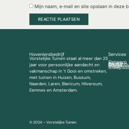
Mijn naam, e-mail en site opslaan in deze 
Hoveniersbedrijf
Services
Vorstelijke Tuinen staat al meer dan 25
Ontwerp
Aanleg
Onderho
jaar voor persoonlijke aandacht en
Advies
Vraag ee
vakmanschap in ’t Gooi en omstreken,
met tuinen in Huizen, Bussum,
Naarden, Laren, Blaricum, Hilversum,
Eemnes en Amsterdam.
© 2024 – Vorstelijke Tuinen.