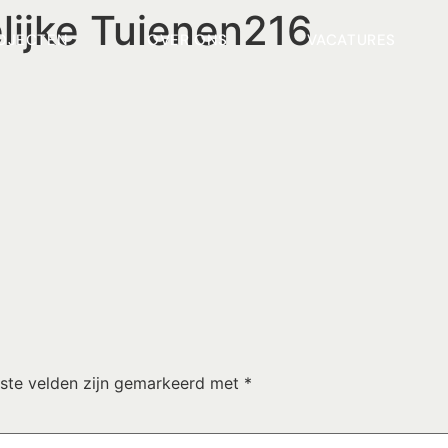
lijke Tuienen216
OJECTEN
OVER ONS
VACATURES
iste velden zijn gemarkeerd met
*